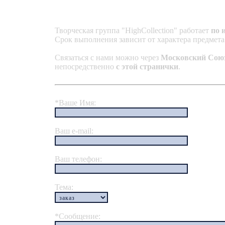
Творческая группа "HighCollection" работает
по 
Срок выполнения зависит от характера предмета 
Связаться с нами можно через
Московский Сою
непосредственно
с этой странички
.
*Ваше Имя:
Ваш e-mail:
Ваш телефон:
Тема:
*Сообщение: