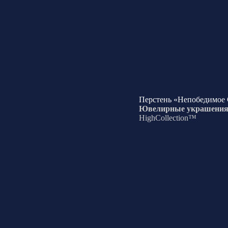
Перстень «Непобедимое
Ювелирные украшени
HighCollection™