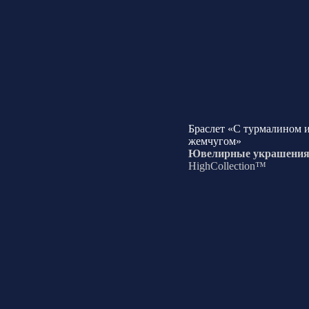
Браслет «С турмалином 
жемчугом»
Ювелирные украшени
HighCollection™