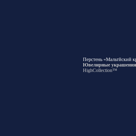
Перстень «Мальтйский к
Ювелирные украшени
HighCollection™