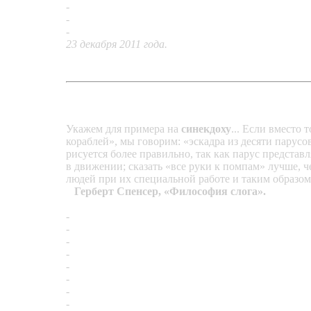
-
Серьги «Декаданс»
-
Кольцо «С жемчужиной Мабэ»
-
Перстень «Африканский синдром»
23 декабря 2011 года.
Укажем для примера на
синекдоху
... Если вместо 
кораблей», мы говорим: «эскадра из десяти парусо
рисуется более правильно, так как парус представ
в движении; сказать «все руки к помпам» лучше, че
людей при их специальной работе и таким образом
Герберт Спенсер, «Философия слога».
-
Подвеска «Синекдоха»
-
Подвеска «В джазовом стиле»
-
Кольцо «Первые почки»
-
Кольцо «Туманный Альбион»
-
Кольцо «Византийские мотивы»
-
Кольцо «Бель Эпок»
-
Серьги «Элеганс»
-
Кольцо «Космогония»