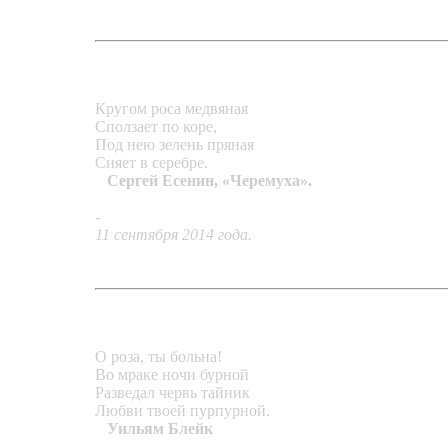
Кругом роса медвяная
Сползает по коре,
Под нею зелень пряная
Сияет в серебре.
Сергей Есенин, «Черемуха».
-
Подвеска «Утренние росы»
11 сентября 2014 года.
О роза, ты больна!
Во мраке ночи бурной
Разведал червь тайник
Любви твоей пурпурной.
Уильям Блейк