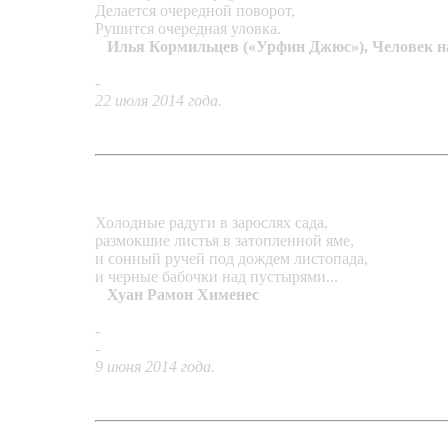
Делается очередной поворот,
Рушится очередная уловка.
Илья Кормильцев («Урфин Джюс»), Человек на
-
Колье «Гранатовый танец»
22 июля 2014 года.
Холодные радуги в зарослях сада,
размокшие листья в затопленной яме,
и сонный ручей под дождем листопада,
и черные бабочки над пустырями...
Хуан Рамон Хименес
-
Кольцо «Затаилась радуга»
-
Кольцо «Гранатовый ансамбль»
9 июня 2014 года.