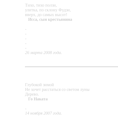
Тихо, тихо ползи,
улитка, по склону Фудзи,
вверх, до самых высот!
Исса, сын крестьянина
-
кольцо «Улитка и опал»
-
серьги «Капли»
-
«Кольцо-ларец»
-
кольцо «На взлёте»
-
бусы «Бирюзовый ливень»
26 марта 2008 года.
Глубокой зимой
Не хочет расстаться со светом луны
Дерево.
Го Наката
-
подвеска «Маятник надежды»
14 ноября 2007 года.