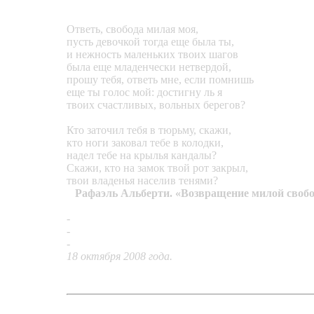
Ответь, свобода милая моя,
пусть девочкой тогда еще была ты,
и нежность маленьких твоих шагов
была еще младенчески нетвердой,
прошу тебя, ответь мне, если помнишь
еще ты голос мой: достигну ль я
твоих счастливых, вольных берегов?
Кто заточил тебя в тюрьму, скажи,
кто ноги заковал тебе в колодки,
надел тебе на крылья кандалы?
Скажи, кто на замок твой рот закрыл,
твои владенья населив тенями?
Рафаэль Альберти. «Возвращение милой своб
-
Браслет «Кандалы новых русских»
-
Подвеска «Аквариум»
-
Кулон «Паутина»
18 октября 2008 года.