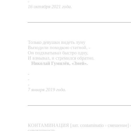
-
Дуэт «Знаки»
16 октября 2021 года.
Только девушки видеть луну
Выходили походкою статной, -
Он подхватывал быстро одну,
И взмывал, и стремился обратно.
Николай Гумилёв, «Змей».
-
«Змей Горыныч»
-
«Новогодняя красавица»
-
«Рождественская ночь»
7 января 2019 года.
КОНТАМИНАЦИЯ [лат. contaminatio - смешение] -
совокупность.