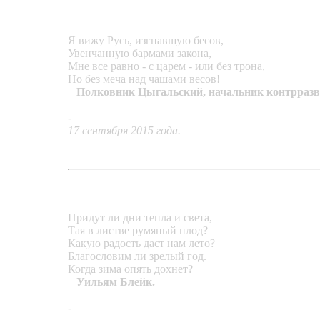
Я вижу Русь, изгнавшую бесов,
Увенчанную бармами закона,
Мне все равно - с царем - или без трона,
Но без меча над чашами весов!
Полковник Цыгальский, начальник контрразве
-
Браслет «Весы»
17 сентября 2015 года.
Придут ли дни тепла и света,
Тая в листве румяный плод?
Какую радость даст нам лето?
Благословим ли зрелый год.
Когда зима опять дохнет?
Уильям Блейк.
-
Подвеска «Радость лета»