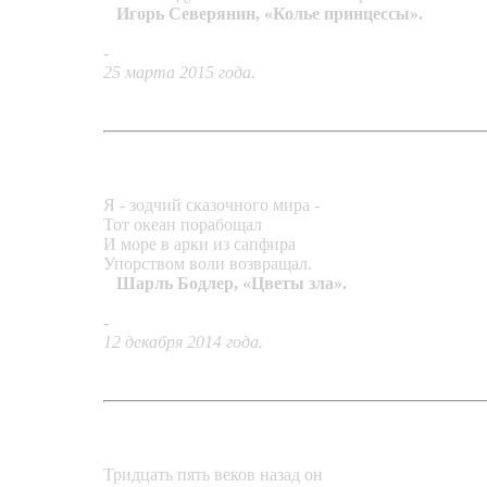
Игорь Северянин, «Колье принцессы».
-
Кольцо «Лесные кружева»
25 марта 2015 года.
Я - зодчий сказочного мира -
Тот океан порабощал
И море в арки из сапфира
Упорством воли возвращал.
Шарль Бодлер, «Цветы зла».
-
Кольцо «Архитектоника»
12 декабря 2014 года.
Тридцать пять веков назад он