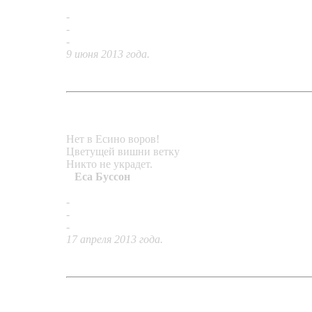
-
Кольцо «Первый снег»
-
Серьги «Геометрия Лобачевского»
-
Кольцо «Принцесса Грейс»
9 июня 2013 года.
Нет в Есино воров!
Цветущей вишни ветку
Никто не украдет.
Еса Буссон
-
Подвеска «Три строки о сакуре»
-
Серьги «Бивень мамонта»
-
Кулон-подвеска «Таис» (эскиз)
17 апреля 2013 года.