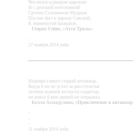
Числился курьером царским
И с депешей неотложной
Срочно Соломоном Мудрым
Послан был к царице Савской,
К знаменитой Балкаизе.
Генрих Гейне, «Атта Троль».
-
Кольцо «Царица Савская»
27 ноября 2014 года.
Недобро глянул старый антиквар.
Когда б он не устал за два столетья
лелеять нежной ветхости соцветья,
он вовсе б мне дверей не открывал.
Белла Ахмадулина, «Приключение в антиквар
-
Серьги «Антиквар»
-
Кулон «Кровь листа»
-
Подвеска «Черендюка»
11 ноября 2014 года.