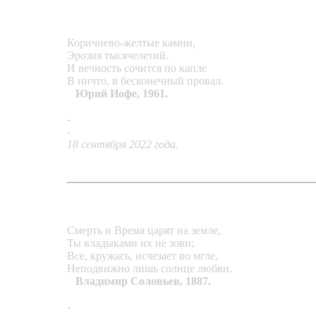
Коричнево-желтые камни,
Эрозия тысячелетий.
И вечность сочится по капле
В ничто, в бесконечный провал.
Юрий Иофе, 1961.
-
Кулон «Капли вечности»
-
Кольцо «Путь смирения»
18 сентября 2022 года.
Смерть и Время царят на земле,
Ты владыками их не зови;
Все, кружась, исчезает во мгле,
Неподвижно лишь солнце любви.
Владимир Соловьев, 1887.
-
Перстень «Непобедимое Солнце»