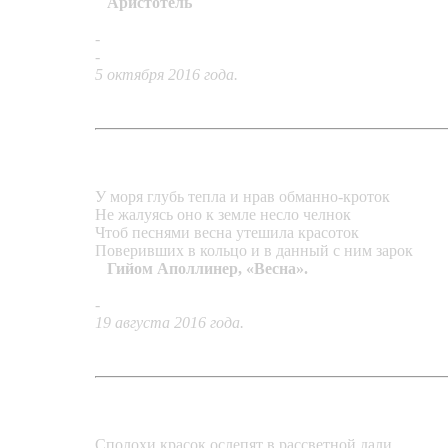
Аристотель
-
Перстень «Музыка сфер»
-
Перстень «Пирамида»
5 октября 2016 года.
У моря глубь тепла и нрав обманно-кроток
Не жалуясь оно к земле несло челнок
Чтоб песнями весна утешила красоток
Поверивших в кольцо и в данный с ним зарок
Гийом Аполлинер, «Весна».
-
«Фаланговое кольцо»
19 августа 2016 года.
Сполохи красок ослепят в рассветной дали