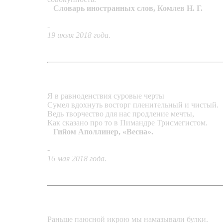
Словарь иностранных слов, Комлев Н. Г.
-
«Контаминация»
19 июля 2018 года.
Я в равноденствия суровые черты
Сумел вдохнуть восторг пленительный и чистый.
Ведь творчество для нас продление мечты,
Как сказано про то в Пимандре Трисмегистом.
Гийом Аполлинер, «Весна».
-
«Весеннее равноденствие»
16 мая 2018 года.
Раньше паюсной икрою мы намазывали булки.