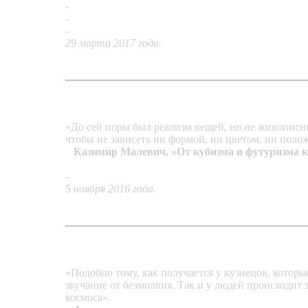
-
Перстень «Панацея Азазелло»
-
Кулон «Мангазея»
-
Подвеска «Геометрия Лобачевского»
29 марта 2017 года.
«До сей поры был реализм вещей, но не живописны
чтобы не зависеть ни формой, ни цветом, ни поло
Казимир Малевич, «От кубизма и футуризма к
-
Кольцо «Супрематизм»
5 ноября 2016 года.
«Подобно тому, как получается у кузнецов, которы
звучание от безмолвия. Так и у людей происходит
космоса».