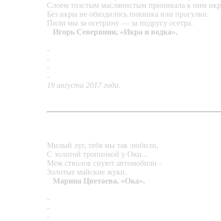
Слоем толстым маслянистым приникала к ним икр
Без икры не обходилось пикника или прогулки.
Пили мы за осетрину — за подругу осетра.
Игорь Северянин, «Икра и водка».
-
«Пикник»
-
«Колесо фортуны»
-
«Копилка преломлений»
-
«Блики волн»
19 августа 2017 года.
Милый луг, тебя мы так любили,
С золотой тропинкой у Оки...
Меж стволов снуют автомобили -
Золотые майские жуки.
Марина Цветаева, «Ока».
-
«Золотые майские жуки»
-
Брошь «Константин Багрянородный»
-
Кулон «Розовый фламинго»