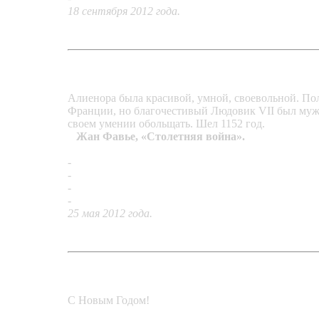
18 сентября 2012 года.
Алиенора была красивой, умной, своевольной. Пол
Франции, но благочестивый Людовик VII был муж
своем умении обольщать. Шел 1152 год.
Жан Фавье, «Столетняя война».
-
Кольцо «Алиенора Аквитанская»
-
Серьги «Алиенора Аквитанская»
-
Серьги «Вечерние»
-
Кольцо «Классика»
25 мая 2012 года.
С Новым Годом!