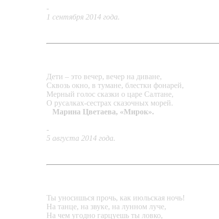
-
Кулон «Locker»
1 сентября 2014 года.
Дети – это вечер, вечер на диване,
Сквозь окно, в тумане, блестки фонарей,
Мерный голос сказки о царе Салтане,
О русалках-сестрах сказочных морей.
Марина Цветаева, «Мирок».
-
Серьги «Вечер»
5 августа 2014 года.
Ты уносишься прочь, как июльская ночь!
На танце, на звуке, на лунном луче,
На чем угодно гарцуешь ты ловко,