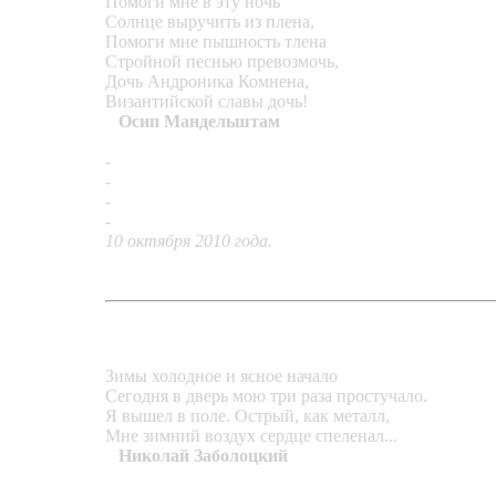
Помоги мне в эту ночь
Солнце выручить из плена,
Помоги мне пышность тлена
Стройной песнью превозмочь,
Дочь Андроника Комнена,
Византийской славы дочь!
Осип Мандельштам
-
«Византийский перстень»
-
«Мальтийский крест»
-
«Аметист в гроте»
-
«Кольцо в стиле техно»
10 октября 2010 года.
Зимы холодное и ясное начало
Сегодня в дверь мою три раза простучало.
Я вышел в поле. Острый, как металл,
Мне зимний воздух сердце спеленал...
Николай Заболоцкий
-
Кольцо «Зимнее»