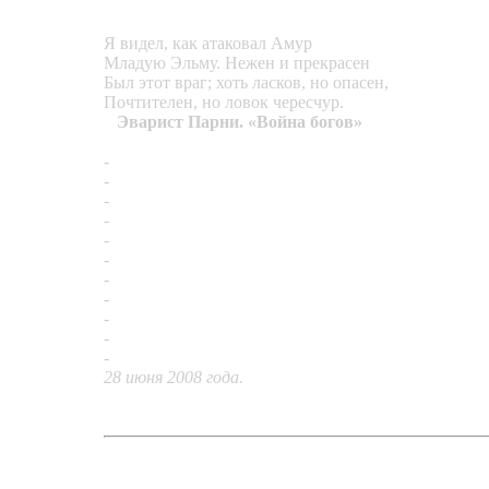
Я видел, как атаковал Амур
Младую Эльму. Нежен и прекрасен
Был этот враг; хоть ласков, но опасен,
Почтителен, но ловок чересчур.
Эварист Парни. «Война богов»
-
Амулет «Стрелы амура»
-
Кольцо «Аметист и зеленый гранат»
-
Кольцо «От сглаза»
-
Серьги «Чёт-нечёт»
-
Кольцо «Два коралла»
-
Серьги «Слезы радости»
-
Серьги «Летние»
-
Кольцо «На утренней заре»
-
Серьги «Черный коралл»
-
Колье «Таис»
-
Кольцо «Магистр»
28 июня 2008 года.