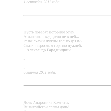
1 сентября 2011 года.
Пусть поверят историям этим.
Атлантида - ведь дело не в ней...
Разве сказки нужны только детям?
Сказки взрослым гораздо нужней.
Александр Городницкий
-
Серьги «Атлантида»
-
Подвеска «Картуш»
-
Подвеска «Лето»
6 марта 2011 года.
Дочь Андроника Комнена,
Византийской славы дочь!