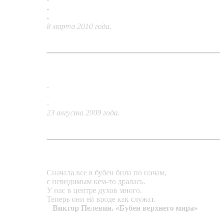
-
Подвески «Карандаш»
-
Серьги «Паутина»
8 марта 2010 года.
-
Перстень «Атлантида»
-
Перстень «Мальтйский крест»
-
Перстень «Солярис»
23 августа 2009 года.
Сначала все в бубен била по ночам,
с невидимым кем-то дралась.
У нас в центре духов много.
Теперь они ей вроде как служат.
Виктор Пелевин. «Бубен верхнего мира»