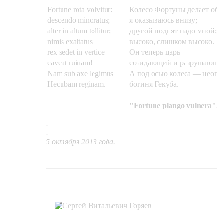
Fortune rota volvitur:
Колесо Фортуны делает о
descendo minoratus;
я оказываюсь внизу;
alter in altum tollitur;
другой поднят надо мной;
nimis exaltatus
высоко, слишком высоко.
rex sedet in vertice
Он теперь царь —
caveat ruinam!
созидающий и разрушаю
Nam sub axe legimus
А под осью колеса — нео
Hecubam reginam.
богиня Гекуба.
"Fortune plango vulnera"
-
Кольцо «Кармина Бурана»
-
Серьги «Александр Македонский»
5 октября 2013 года.