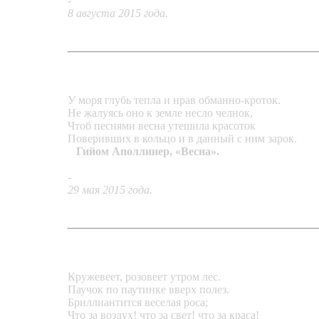
-
Кольцо «Старлетт»
8 августа 2015 года.
У моря глубь тепла и нрав обманно-кроток.
Не жалуясь оно к земле несло челнок,
Чтоб песнями весна утешила красоток
Поверивших в кольцо и в данный с ним зарок.
Гийом Аполлинер, «Весна».
-
Кольцо «Весенний мотив»
29 мая 2015 года.
Кружевеет, розовеет утром лес.
Паучок по паутинке вверх полез.
Бриллиантится веселая роса;
Что за воздух! что за свет! что за краса!