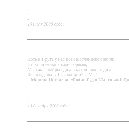
-
Кольцо «Бубен шамана»
-
Перстень «French Square»
-
Подвеска «Богато-богато»
-
Кольцо «Орбиты розовой планеты»
16 июля 2009 года.
Хоть ни фута у нас всей шотландской земли,
Ни кирпичика кроме тюрьмы,
Мы как сквайры едим и как лорды глядим.
Кто владельцы Шотландии? -- Мы!
Марина Цветаева. «Робин Гуд и Маленький Д
-
Перстень «Робин Гуд»
-
Подвеска «Листочек»
-
Кольцо «Казино»
10 декабря 2008 года.