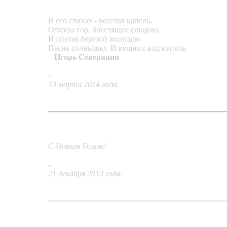
В его стихах - веселая капель,
Откосы гор, блестящие слюдою,
И спетая березой молодою
Песнь солнышку. И вешних вод купель.
Игорь Северянин
-
Подвеска «Капель»
13 марта 2014 года.
С Новым Годом!
-
Брошка «Новогодние мотивы»
21 декабря 2013 года.