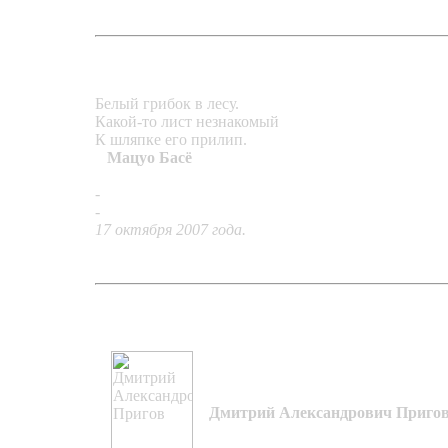
Белый грибок в лесу.
Какой-то лист незнакомый
К шляпке его прилип.
Мацуо Басё
-
серьги «Эхо»
-
кольцо «Стена под дождём»
17 октября 2007 года.
Дмитрий Александрович Приго