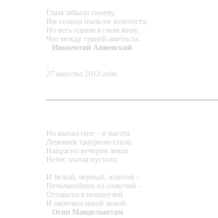
Глаза забыли синеву,
Им солнца пыль не золотиста,
Но весь одним я сном живу,
Что между граней аметиста.
Инокентий Анненский
-
Серьги «Меж граней сна»
27 августа 2013 года.
Но выпал снег - и нагота
Деревьев траурною стала;
Напрасно вечером зияла
Небес златая пустота;
И белый, черный, золотой -
Печальнейшее из созвучий -
Отозвалося неминучей
И окончательной зимой.
Осип Мандельштам