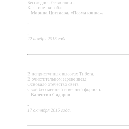
Бесследно - безмолвно -
Как тонет корабль.
Марина Цветаева, «Поэма конца».
-
Браслет «Талисман моряка»
-
Кольцо «Зимнее»
-
Кольцо «Хрустальные блики»
22 ноября 2015 года.
В неприступных высотах Тибета,
В очистительном зареве звезд
Основало отечество света
Свой бессменный и вечный форпост.
Валентин Сидоров
-
Кольцо «Шамбала»
17 октября 2015 года.