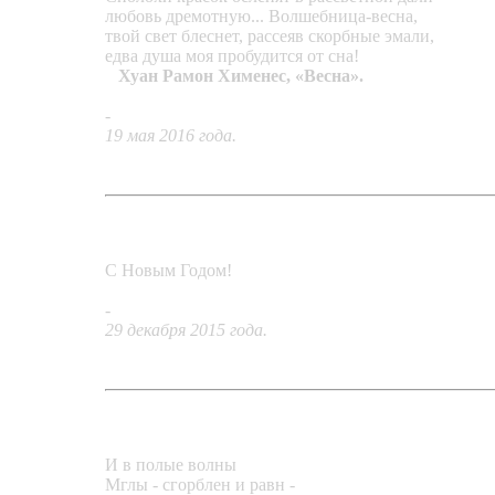
любовь дремотную... Волшебница-весна,
твой свет блеснет, рассеяв скорбные эмали,
едва душа моя пробудится от сна!
Хуан Рамон Хименес, «Весна».
-
Подвеска «Волшебница весна»
19 мая 2016 года.
С Новым Годом!
-
Подвеска «Лилия новогодняя»
29 декабря 2015 года.
И в полые волны
Мглы - сгорблен и равн -