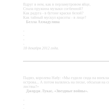
Вдруг в нем, как в перламутровом яйце,
Спала пружина музыки согбенной?
Как радуга - в бутоне краски белой?
Как тайный мускул красоты - в лице?
Белла Ахмадулина
-
Подвеска «Пружина музыки»
-
Серьги «Пружина музыки»
-
Кольцо «Зимняя пастель»
-
Кольцо «Привет из моря»
18 декабря 2012 года.
Падмэ, королева Набу: «Мы ездили сюда на внекла
острова... А потом валялись на песке, обсыхая на 
листвы?»
Джордж Лукас, «Звездные войны».
-
Серьги «Планета Набу»
-
Подвеска «Планета Набу»
-
Подвеска «Карамель»