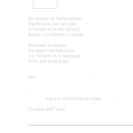
На прудах на Патриарших
Пробежало мое детство
А теперь куда мне деться
Когда стал намного старше
На какие на пруды
На какие смутны воды
Ах, неужто ль у природы
Нету для меня воды
Эх!
Дмитрий
Александрович
...
-
«Жемчужные капли»
Ссылка
тем, кто хочет помочь семье
поэта
.
25 июля 2007 года.