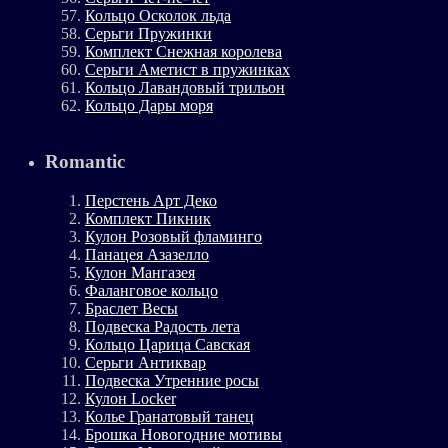
Кольцо Осколок льда
Серьги Пружинки
Комплект Снежная королева
Серьги Аметист в пружинках
Кольцо Лавандовый трильон
Кольцо Дары моря
Romantic
Перстень Арт Деко
Комплект Пикник
Кулон Розовый фламинго
Панацея Азазелло
Кулон Мангазея
Фаланговое кольцо
Браслет Весы
Подвеска Радость лета
Кольцо Царица Савская
Серьги Антиквар
Подвеска Утренние росы
Кулон Locker
Колье Гранатовый танец
Брошка Новогодние мотивы