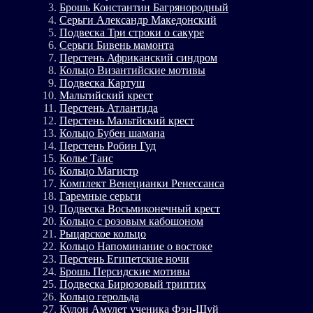
Брошь Константин Багрянородный
Серьги Александр Македонский
Подвеска Три строки о сакуре
Серьги Бивень мамонта
Перстень Африканский синдром
Кольцо Византийские мотивы
Подвеска Картуш
Мальтийский крест
Перстень Атлантида
Перстень Мальтйский крест
Кольцо Бубен шамана
Перстень Робин Гуд
Колье Таис
Кольцо Магистр
Комплект Венецианки Ренессанса
Гаремные серьги
Подвеска Восьмиконечный крест
Кольцо с розовым кабошоном
Рыцарское кольцо
Кольцо Напоминание о востоке
Перстень Египетские ночи
Брошь Персидские мотивы
Подвеска Бирюзовый триптих
Кольцо герольда
Кулон Амулет ученика Фэн-Шуй