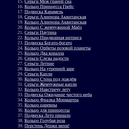
Серьги Меж граней сна
Кольцо Принцесса Грейс
Подвеска Карамель
Серьги Алиенора Аквитанская
Кольцо Алиенора Аквитанская
Кольцо С жемчужиной Мабэ
Серьги Паутина
Кольцо Придворная интрига
Подвеска Богато-богато
Кольцо Орбиты розовой планеты
Кольцо Два коралла
Серьги Слезы радости
Серьги Летние
Кольцо На утренней заре
Серьги Капли
Кольцо Стена под дождём
Серьги Жемчужные капли
Кольцо Навстречу лету
Подвеска Ожидание чистого неба
Кольцо Фиалка Монмартра
Кольцо царевны
Кольцо для принцессы
Подвеска Лето пришло
Кольцо Голубая роза
Перстень Держи меня!