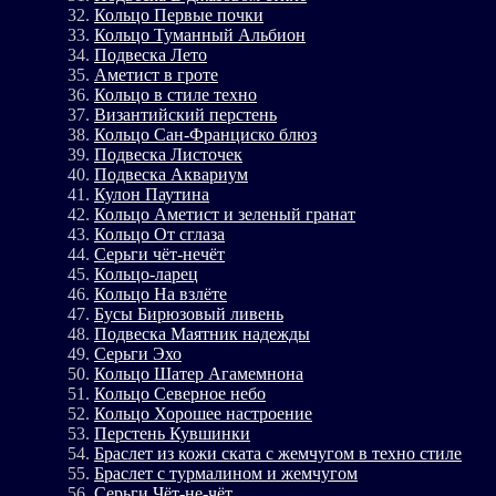
Кольцо Первые почки
Кольцо Туманный Альбион
Подвеска Лето
Аметист в гроте
Кольцо в стиле техно
Византийский перстень
Кольцо Сан-Франциско блюз
Подвеска Листочек
Подвеска Аквариум
Кулон Паутина
Кольцо Аметист и зеленый гранат
Кольцо От сглаза
Серьги чёт-нечёт
Кольцо-ларец
Кольцо На взлёте
Бусы Бирюзовый ливень
Подвеска Маятник надежды
Серьги Эхо
Кольцо Шатер Агамемнона
Кольцо Северное небо
Кольцо Хорошее настроение
Перстень Кувшинки
Браслет из кожи ската с жемчугом в техно стиле
Браслет с турмалином и жемчугом
Серьги Чёт-не-чёт