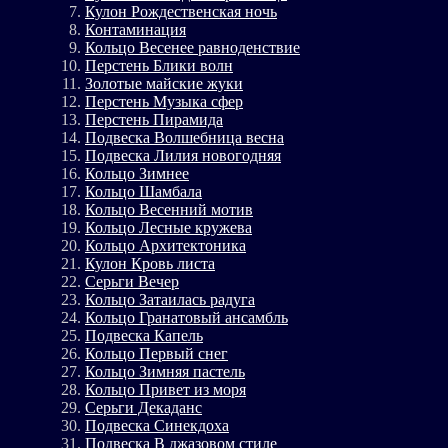
Кулон Рождественская ночь
Контаминация
Кольцо Весенее равноденствие
Перстень Блики волн
Золотые майские жуки
Перстень Музыка сфер
Перстень Пирамида
Подвеска Волшебница весна
Подвеска Лилия новогодняя
Кольцо Зимнее
Кольцо Шамбала
Кольцо Весенний мотив
Кольцо Лесные кружева
Кольцо Архитектоника
Кулон Кровь листа
Серьги Вечер
Кольцо Затаилась радуга
Кольцо Гранатовый ансамбль
Подвеска Капель
Кольцо Первый снег
Кольцо Зимняя пастель
Кольцо Привет из моря
Серьги Декаданс
Подвеска Синекдоха
Подвеска В джазовом стиле