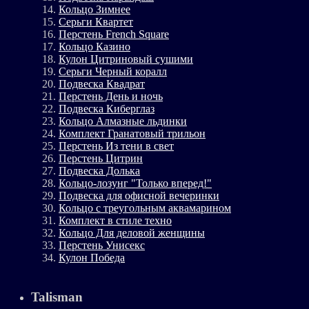
Кольцо Зимнее
Серьги Квартет
Перстень French Square
Кольцо Казино
Кулон Цитриновый сушими
Серьги Черный коралл
Подвеска Квадрат
Перстень День и ночь
Подвеска Киберглаз
Кольцо Алмазные льдинки
Комплект Гранатовый трильон
Перстень Из тени в свет
Перстень Цитрин
Подвеска Долька
Кольцо-лозунг "Только вперед!"
Подвеска для офисной вечеринки
Кольцо с треугольным аквамарином
Комплект в стиле техно
Кольцо Для деловой женщины
Перстень Унисекс
Кулон Победа
Talisman