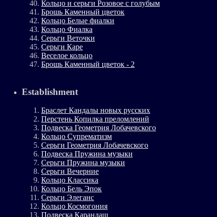
Кольцо и серьги Розовое с голубым
Брошь Каменный цветок
Кольцо Белые фиалки
Кольцо Фиалка
Серьги Веточки
Серьги Каре
Веселое кольцо
Брошь Каменный цветок - 2
Establishment
Браслет Кандалы новых русских
Перстень Копилка преломлений
Подвеска Геометрия Лобачевского
Кольцо Супрематизм
Серьги Геометрия Лобачевского
Подвеска Пружина музыки
Серьги Пружина музыки
Серьги Вечерние
Кольцо Классика
Кольцо Бель Эпок
Серьги Элеганс
Кольцо Космогония
Подвеска Карандаш