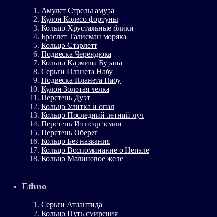
Амулет Стрелы амура
Кулон Колесо фортуны
Кольцо Хрустальные блики
Браслет Талисман моряка
Кольцо Старлетт
Подвеска Черендюка
Кольцо Кармина Бурана
Серьги Планета Набу
Подвеска Планета Набу
Кулон Золотая челка
Перстень Дуэт
Кольцо Улитка и опал
Кольцо Последний летний луч
Перстень Из недр земли
Перстень Оберег
Кольцо Без названия
Кольцо Воспоминание о Непале
Кольцо Малиновое желе
Ethno
Серьги Атлантида
Кольцо Путь смирения