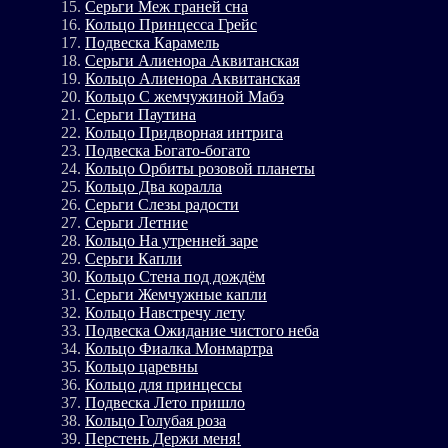
Серьги Меж граней сна
Кольцо Принцесса Грейс
Подвеска Карамель
Серьги Алиенора Аквитанская
Кольцо Алиенора Аквитанская
Кольцо С жемчужиной Мабэ
Серьги Паутина
Кольцо Придворная интрига
Подвеска Богато-богато
Кольцо Орбиты розовой планеты
Кольцо Два коралла
Серьги Слезы радости
Серьги Летние
Кольцо На утренней заре
Серьги Капли
Кольцо Стена под дождём
Серьги Жемчужные капли
Кольцо Навстречу лету
Подвеска Ожидание чистого неба
Кольцо Фиалка Монмартра
Кольцо царевны
Кольцо для принцессы
Подвеска Лето пришло
Кольцо Голубая роза
Перстень Держи меня!