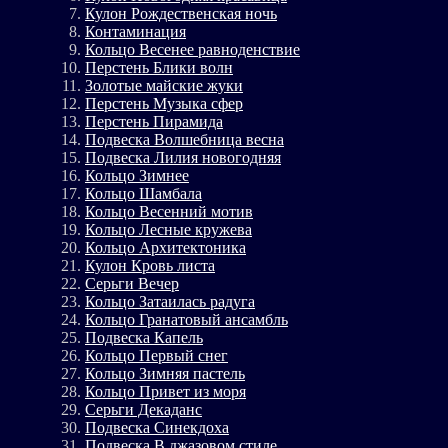
Кулон Рождественская ночь
Контаминация
Кольцо Весенее равноденствие
Перстень Блики волн
Золотые майские жуки
Перстень Музыка сфер
Перстень Пирамида
Подвеска Волшебница весна
Подвеска Лилия новогодняя
Кольцо Зимнее
Кольцо Шамбала
Кольцо Весенний мотив
Кольцо Лесные кружева
Кольцо Архитектоника
Кулон Кровь листа
Серьги Вечер
Кольцо Затаилась радуга
Кольцо Гранатовый ансамбль
Подвеска Капель
Кольцо Первый снег
Кольцо Зимняя пастель
Кольцо Привет из моря
Серьги Декаданс
Подвеска Синекдоха
Подвеска В джазовом стиле