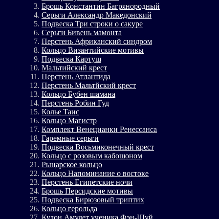
Брошь Константин Багрянородный
Серьги Александр Македонский
Подвеска Три строки о сакуре
Серьги Бивень мамонта
Перстень Африканский синдром
Кольцо Византийские мотивы
Подвеска Картуш
Мальтийский крест
Перстень Атлантида
Перстень Мальтйский крест
Кольцо Бубен шамана
Перстень Робин Гуд
Колье Таис
Кольцо Магистр
Комплект Венецианки Ренессанса
Гаремные серьги
Подвеска Восьмиконечный крест
Кольцо с розовым кабошоном
Рыцарское кольцо
Кольцо Напоминание о востоке
Перстень Египетские ночи
Брошь Персидские мотивы
Подвеска Бирюзовый триптих
Кольцо герольда
Кулон Амулет ученика Фэн-Шуй