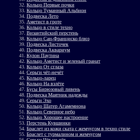
Кольцо Первые почки
Кольцо Туманный Альбион
Подвеска Лето
Аметист в гроте
Кольцо в стиле техно
Византийский перстень
Кольцо Сан-Франциско блюз
Подвеска Листочек
Подвеска Аквариум
Кулон Паутина
Кольцо Аметист и зеленый гранат
Кольцо От сглаза
Серьги чёт-нечёт
Кольцо-ларец
Кольцо На взлёте
Бусы Бирюзовый ливень
Подвеска Маятник надежды
Серьги Эхо
Кольцо Шатер Агамемнона
Кольцо Северное небо
Кольцо Хорошее настроение
Перстень Кувшинки
Браслет из кожи ската с жемчугом в техно стиле
Браслет с турмалином и жемчугом
Серьги Чёт-не-чёт