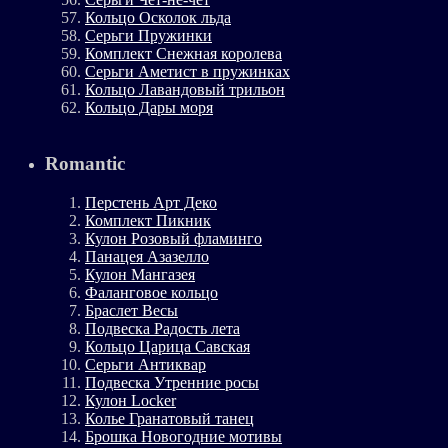
Кольцо Осколок льда
Серьги Пружинки
Комплект Снежная королева
Серьги Аметист в пружинках
Кольцо Лавандовый трильон
Кольцо Дары моря
Romantic
Перстень Арт Деко
Комплект Пикник
Кулон Розовый фламинго
Панацея Азазелло
Кулон Мангазея
Фаланговое кольцо
Браслет Весы
Подвеска Радость лета
Кольцо Царица Савская
Серьги Антиквар
Подвеска Утренние росы
Кулон Locker
Колье Гранатовый танец
Брошка Новогодние мотивы