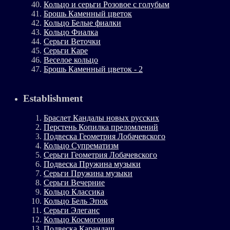
Кольцо и серьги Розовое с голубым
Брошь Каменный цветок
Кольцо Белые фиалки
Кольцо Фиалка
Серьги Веточки
Серьги Каре
Веселое кольцо
Брошь Каменный цветок - 2
Establishment
Браслет Кандалы новых русских
Перстень Копилка преломлений
Подвеска Геометрия Лобачевского
Кольцо Супрематизм
Серьги Геометрия Лобачевского
Подвеска Пружина музыки
Серьги Пружина музыки
Серьги Вечерние
Кольцо Классика
Кольцо Бель Эпок
Серьги Элеганс
Кольцо Космогония
Подвеска Карандаш