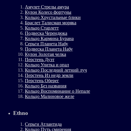
Амулет Стрелы амура
Кулон Колесо фортуны
Кольцо Хрустальные блики
Браслет Талисман моряка
Кольцо Старлетт
Подвеска Черендюка
Кольцо Кармина Бурана
Серьги Планета Набу
Подвеска Планета Набу
Кулон Золотая челка
Перстень Дуэт
Кольцо Улитка и опал
Кольцо Последний летний луч
Перстень Из недр земли
Перстень Оберег
Кольцо Без названия
Кольцо Воспоминание о Непале
Кольцо Малиновое желе
Ethno
Серьги Атлантида
Кольцо Путь смирения