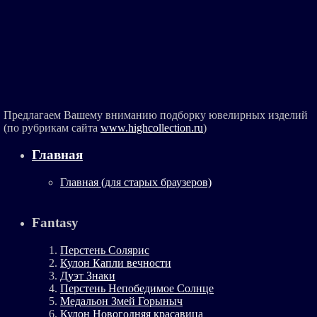
Предлагаем Вашему вниманию подборку ювелирных изделий
(по рубрикам сайта
www.highcollection.ru
)
Главная
Главная (для старых браузеров)
Fantasy
Перстень Солярис
Кулон Капли вечности
Дуэт Знаки
Перстень Непобедимое Солнце
Медальон Змей Горыныч
Кулон Новогодняя красавица