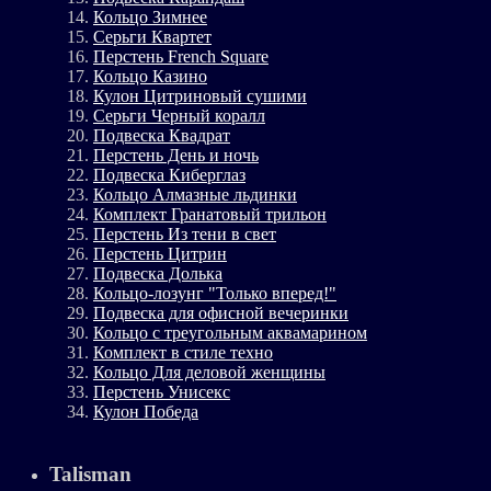
Кольцо Зимнее
Серьги Квартет
Перстень French Square
Кольцо Казино
Кулон Цитриновый сушими
Серьги Черный коралл
Подвеска Квадрат
Перстень День и ночь
Подвеска Киберглаз
Кольцо Алмазные льдинки
Комплект Гранатовый трильон
Перстень Из тени в свет
Перстень Цитрин
Подвеска Долька
Кольцо-лозунг "Только вперед!"
Подвеска для офисной вечеринки
Кольцо с треугольным аквамарином
Комплект в стиле техно
Кольцо Для деловой женщины
Перстень Унисекс
Кулон Победа
Talisman